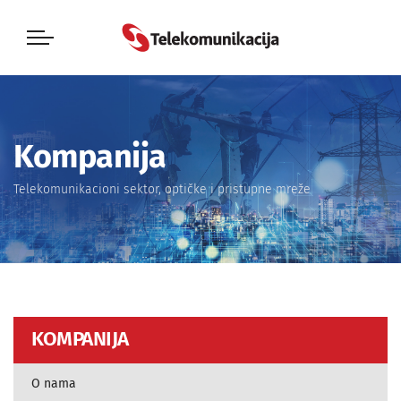
Kompanija
Telekomunikacioni sektor, optičke i pristupne mreže
KOMPANIJA
O nama