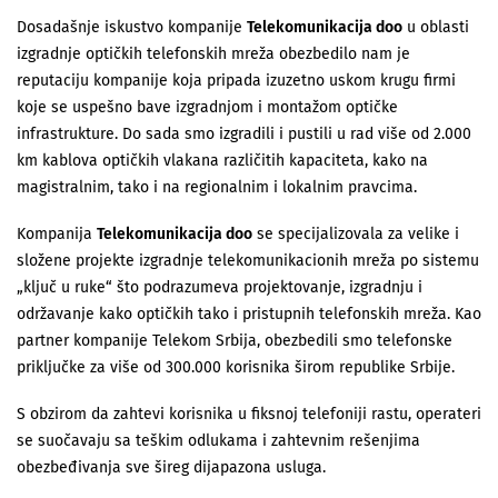
Dosadašnje iskustvo kompanije
Telekomunikacija doo
u oblasti
izgradnje optičkih telefonskih mreža obezbedilo nam je
reputaciju kompanije koja pripada izuzetno uskom krugu firmi
koje se uspešno bave izgradnjom i montažom optičke
infrastrukture. Do sada smo izgradili i pustili u rad više od 2.000
km kablova optičkih vlakana različitih kapaciteta, kako na
magistralnim, tako i na regionalnim i lokalnim pravcima.
Kompanija
Telekomunikacija doo
se specijalizovala za velike i
složene projekte izgradnje telekomunikacionih mreža po sistemu
„ključ u ruke“ što podrazumeva projektovanje, izgradnju i
održavanje kako optičkih tako i pristupnih telefonskih mreža. Kao
partner kompanije Telekom Srbija, obezbedili smo telefonske
priključke za više od 300.000 korisnika širom republike Srbije.
S obzirom da zahtevi korisnika u fiksnoj telefoniji rastu, operateri
se suočavaju sa teškim odlukama i zahtevnim rešenjima
obezbeđivanja sve šireg dijapazona usluga.