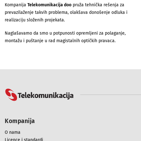
Kompanija
Telekomunikacija doo
pruža tehnička rešenja za
prevazilaženje takvih problema, olakšava donošenje odluka i
realizaciju složenih projekata.
Naglašavamo da smo u potpunosti opremljeni za polaganje,
montažu i puštanje u rad magistalnih optičkih pravaca.
Kompanija
O nama
Licence i standardi