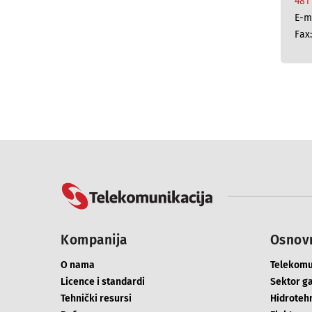
481
E-m
Fax
Kompanija
Osnovn
O nama
Telekomu
Licence i standardi
Sektor g
Tehnički resursi
Hidrotehn