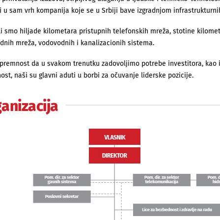
i u sam vrh kom­pa­­nija koje se u Srbiji bave izgradnjom infra­strukturn
li smo hiljade kilometara pristupnih tele­fon­skih mreža, stotine kilo­me­
dnih mreža, vodovodnih i kana­lizacionih sistema.
remnost da u svakom tre­n­u­tku zadovo­ljimo potrebe investitora, kao
st, naši su glavni aduti u borbi za očuvanje liderske pozicije.
anizacija