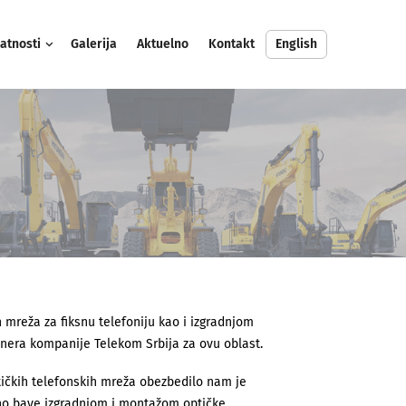
atnosti
Galerija
Aktuelno
Kontakt
English
 mreža za fiksnu telefoniju kao i izgradnjom
tnera kompanije Telekom Srbija za ovu oblast.
tičkih telefonskih mreža obezbedilo nam je
šno bave izgradnjom i montažom optičke