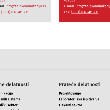
 233
481 233
ail:
info@telekomunikacija.rs
E-mail:
info@telekomunikacij
:
(+381) 037 481 231
Fax:
(+381) 037 481 231
e delatnosti
Prateće delatnosti
nikacija
Projektovanje
asnih sistema
Laboratorijska ispitivanja
ički sektor
Fiskalni sektor