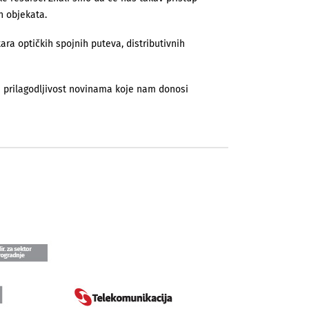
ih objekata.
tara optičkih spojnih puteva, distribu­tivnih
 i prilagodljivost novinama koje nam donosi