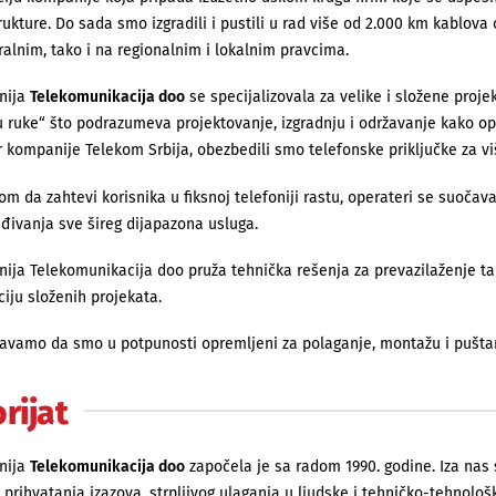
rukture. Do sada smo izgradili i pustili u rad više od 2.000 km kablova 
alnim, tako i na regionalnim i lokalnim pravcima.
nija
Telekomunikacija doo
se specijalizovala za velike i složene proj
u ruke“ što podrazumeva projektovanje, izgradnju i održavanje kako opt
 kompanije Telekom Srbija, obezbedili smo telefonske priključke za vi
om da zahtevi korisnika u fiksnoj telefoniji rastu, operateri se suoč
đivanja sve šireg dijapazona usluga.
ija Telekomunikacija doo pruža tehnička rešenja za prevazilaženje ta
ciju složenih projekata.
avamo da smo u potpunosti opremljeni za polaganje, montažu i puštanj
orijat
nija
Telekomunikacija doo
započela je sa radom 1990. godine. Iza nas s
 prihvatanja izazova, str­­p­lji­vog ulaganja u ljudske i tehničko-tehnol