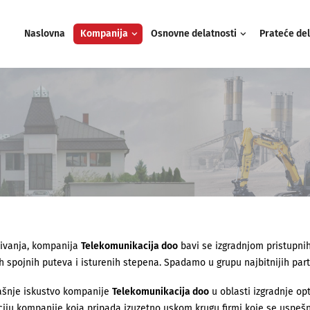
Naslovna
Kompanija
Osnovne delatnosti
Prateće del
ivanja, kompanija
Telekomunikacija doo
bavi se izgradnjom pristupnih
h spojnih puteva i isturenih stepena. Spadamo u grupu najbitnijih par
šnje iskustvo kompanije
Telekomunikacija doo
u oblasti izgradnje op
ciju kompanije koja pripada izuzetno uskom krugu firmi koje se uspe