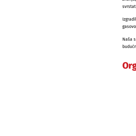
svrstat
Izgradi
gasovo
Naša sp
budućno
Org