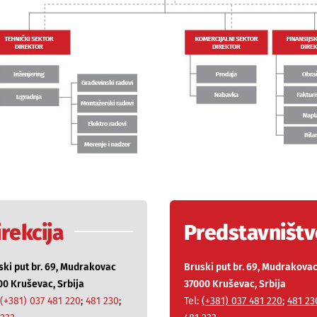
irekcija
Predstavništ
ski put br. 69, Mudrakovac
Bruski put br. 69, Mudrakova
00 Kruševac, Srbija
37000 Kruševac, Srbija
(+381) 037 481 220
;
481 230
;
Tel:
(+381) 037 481 220
;
481 23