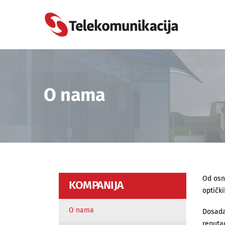
O nama
Od osn
KOMPANIJA
optički
O nama
Dosada
reputa