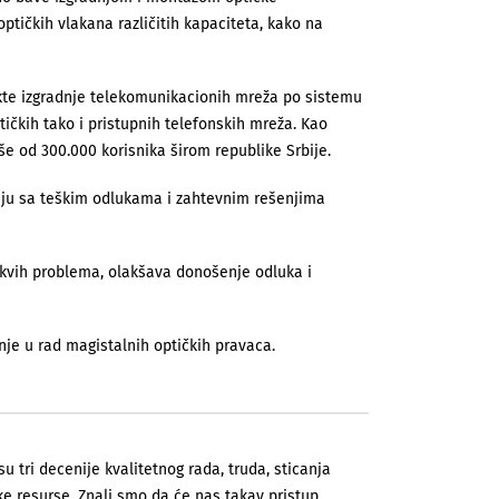
optičkih vlakana različitih kapaciteta, kako na
ekte izgradnje telekomunikacionih mreža po sistemu
ičkih tako i pristupnih telefonskih mreža. Kao
še od 300.000 korisnika širom republike Srbije.
avaju sa teškim odlukama i zahtevnim rešenjima
kvih problema, olakšava donošenje odluka i
e u rad magistalnih optičkih pravaca.
u tri decenije kvalitetnog rada, truda, sticanja
oške resurse. Znali smo da će nas takav pristup