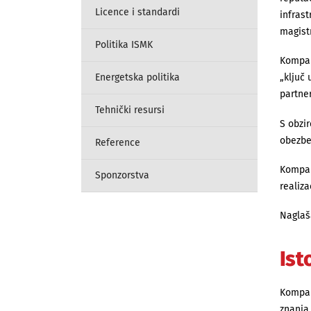
Licence i standardi
infrast
magistr
Politika ISMK
Kompa
Energetska politika
„ključ 
partner
Tehnički resursi
S obzir
obezbe
Reference
Kompan
Sponzorstva
realiza
Naglaš
Ist
Kompa
znanja,