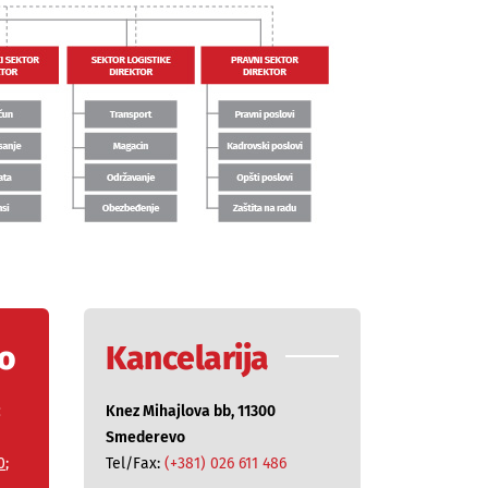
vo
Kancelarija
c
Knez Mihajlova bb, 11300
Smederevo
0
;
Tel/Fax:
(+381) 026 611 486