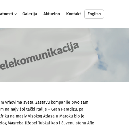
atnosti
Galerija
Aktuelno
Kontakt
English
šim vrhovima sveta. Zastavu kompanije prvo sam
m na najvišoj tački Italije – Gran Paradizu, pa
Afriku na masiv Visokog Atlasa u Maroku bio je
celog Magreba Džebel Tubkal kao i čuvenu stenu Afle