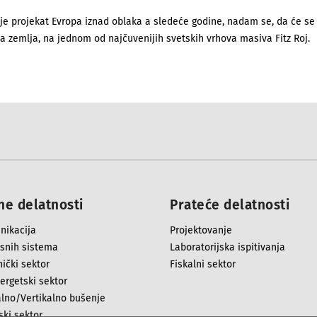
je projekat Evropa iznad oblaka a sledeće godine, nadam se, da će se 
a zemlja, na jednom od najčuvenijih svetskih vrhova masiva Fitz Roj.
e delatnosti
Prateće delatnosti
nikacija
Projektovanje
asnih sistema
Laboratorijska ispitivanja
ički sektor
Fiskalni sektor
ergetski sektor
alno/Vertikalno bušenje
ki sektor