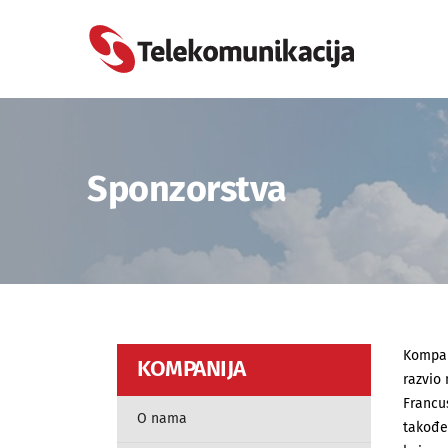
Sponzorstva
Kompa
KOMPANIJA
razvio 
Francus
O nama
takođe