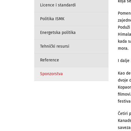
koja s
Licence i standardi
Pomenuć
Politika ISMK
zajedn
Poduži 
Energetska politika
Himalaj
kada s
Tehnički resursi
mora.
Reference
I dalje
Kao de
Sponzorstva
dvoje d
Kopaon
filmov
festiva
Četiri
Kanads
saveza