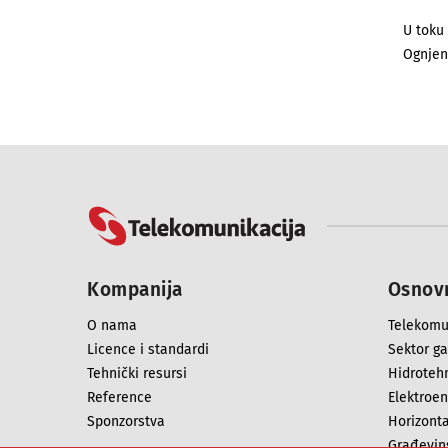
U toku 
Ognjen
Kompanija
Osnovn
O nama
Telekomu
Licence i standardi
Sektor g
Tehnički resursi
Hidrotehn
Reference
Elektroen
Sponzorstva
Horizont
Građevins