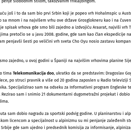
e penje slobodnim stilom, takozvanim friklajbingom.
u još i to da sam bio prvi Srbin koji je popeo vrh Hohalmspic u Austri
o sa mnom i na najvišem vrhu ove države Grosglokneru kao i na čuven
je spisak vrhova gde smo bili zajedno a izdvojiću Araarat, najviši vrh 
ima pretočio se u javu 2008. godine, gde sam kao član ekspedicije na n
am penjavši šesti po veličini vrh sveta Cho Oyu nosio zastavu kompan
 smo zajedno, u ovoj godini u Španiji na najvišim vrhovima planine Si
o tima
Telekomunikacija doo
, ukratko da se predstavim: Dragoslav Gog
ece, po struci pravnik a više od 20 godina zaposlen u Radio televiziji 
ika. Specijalizirao sam na odseku za Informativni program Engleske te
i. Rezirao sam i snimio 21 dokumentarni dugometražni projekat i dobi
lima.
 puta sam dobio nagradu za sportski podvig godine. U planinarstvu i 
kom licencom a specijalnost u alpinizmu su mi penjanje zaleđenih s
 Srbije gde sam ujedno i predsednik komisija za informisanje, alpiniz