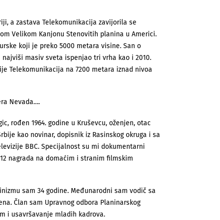
ji, a zastava Telekomunikacija zavijorila se
om Velikom Kanjonu Stenovitih planina u Americi.
Turske koji je preko 5000 metara visine. San o
ajviši masiv sveta ispenjao tri vrha kao i 2010.
ije Telekomunikacija na 7200 metara iznad nivoa
jera Nevada….
ic, rođen 1964. godine u Kruševcu, oženjen, otac
Srbije kao novinar, dopisnik iz Rasinskog okruga i sa
levizije BBC. Specijalnost su mi dokumentarni
o 12 nagrada na domaćim i stranim filmskim
alpinizmu sam 34 godine. Međunarodni sam vodič sa
tena. Član sam Upravnog odbora Planinarskog
am i usavršavanje mladih kadrova.