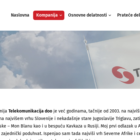
Naslovna
Kompanija
Osnovne delatnosti
Prateće del
nija
Telekomunikacija doo
je već godinama, tačnije od 2003. na najvi
na najvišem vrhu Slovenije i nekadašnje stare Jugoslavije Triglavu, zati
ke – Mon Blanu kao i u bespuću Kavkaza u Rusiji. Moj prvi odlazak u 
 zajednički poduhvat. Ispenjao sam tada najviši vrh Severne Afrike i 